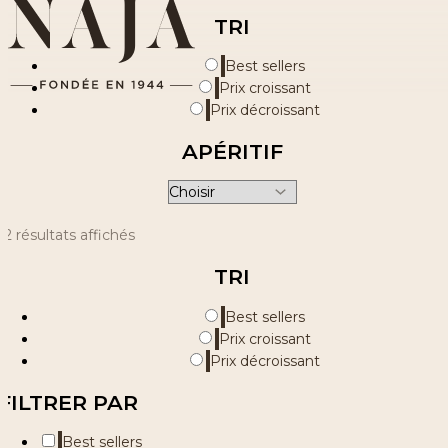
TRI
Best sellers
Prix croissant
Prix décroissant
APÉRITIF
12 résultats affichés
TRI
Best sellers
Prix croissant
Prix décroissant
FILTRER PAR
Best sellers