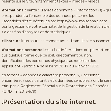
présente sur le Site, notamment textes – images – vidéos.
Informations clients :
Ci après dénommé « Information (s) » qui
correspondent à l’ensemble des données personnelles
susceptibles d’être détenues par https://www.maisonnaja.com
pour la gestion de votre compte, de la gestion de la relation clie
et à des fins d’analyses et de statistiques.
Utilisateur :
Internaute se connectant, utilisant le site susnomm
Informations personnelles :
« Les informations qui permettent
sous quelque forme que ce soit, directement ou non,
l’identification des personnes physiques auxquelles elles
s’appliquent » (article 4 de la loi n° 78-17 du 6 janvier 1978).
Les termes « données à caractère personnel », « personne
concernée », « sous traitant » et « données sensibles » ont le sen
défini par le Règlement Général sur la Protection des Données
(RGPD : n° 2016-679)
1.Présentation du site internet.