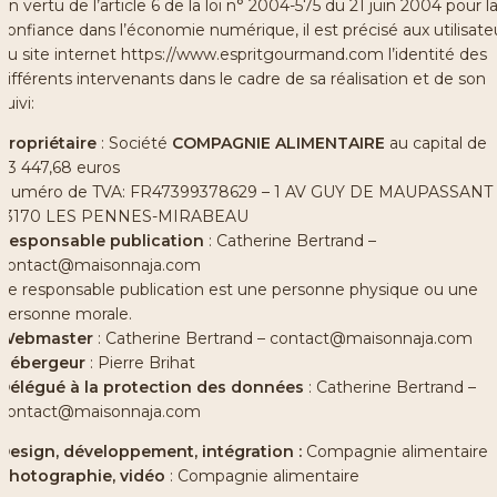
En vertu de l’article 6 de la loi n° 2004-575 du 21 juin 2004 pour l
confiance dans l’économie numérique, il est précisé aux utilisate
du site internet
https://www.espritgourmand.com
l’identité des
différents intervenants dans le cadre de sa réalisation et de son
suivi:
Propriétaire
: Société
COMPAGNIE ALIMENTAIRE
au capital de
43 447,68 euros
Numéro de TVA: FR47399378629 – 1 AV GUY DE MAUPASSANT
13170 LES PENNES-MIRABEAU
Responsable publication
: Catherine Bertrand –
contact@maisonnaja.com
Le responsable publication est une personne physique ou une
personne morale.
Webmaster
: Catherine Bertrand – contact@maisonnaja.com
Hébergeur
: Pierre Brihat
Délégué à la protection des données
: Catherine Bertrand –
contact@maisonnaja.com
Design, développement, intégration :
Compagnie alimentaire
Photographie, vidéo
: Compagnie alimentaire