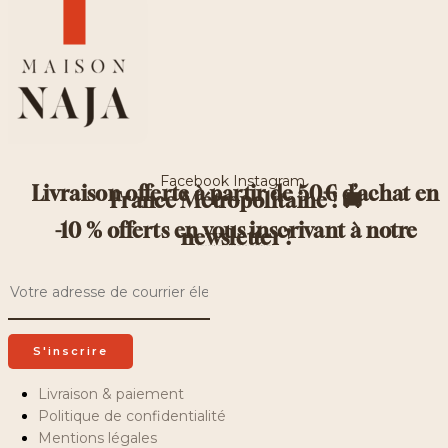
Facebook
Instagram
Livraison offerte à partir de 50€ d’achat en
France Métropolitaine ! 🚚
-10 % offerts en vous inscrivant à notre
newsletter !
Recevez des offres exclusives, des recettes inédites et bien d’autres surprises !
Livraison & paiement
Politique de confidentialité
Mentions légales