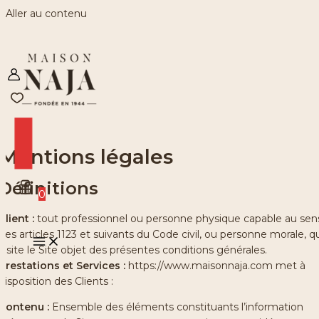
Aller au contenu
Mentions légales
Définitions
0
Client :
tout professionnel ou personne physique capable au sen
des articles 1123 et suivants du Code civil, ou personne morale, q
visite le Site objet des présentes conditions générales.
Prestations et Services :
https://www.maisonnaja.com met à
disposition des Clients :
Contenu :
Ensemble des éléments constituants l’information