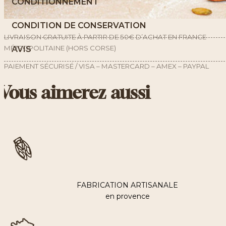
CONDITIONNEMENT
CONDITION DE CONSERVATION
LIVRAISON GRATUITE À PARTIR DE 50€ D’ACHAT EN FRANCE
MÉTROPOLITAINE (HORS CORSE)
AVIS
PAIEMENT SÉCURISÉ / VISA – MASTERCARD – AMEX – PAYPAL
Vous aimerez aussi
FABRICATION ARTISANALE
en provence