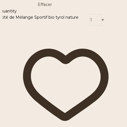
Effacer
Quantity
tité de Mélange Sportif bio tyrol nature
-
+