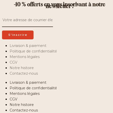
-10 % offerts en vous inscrivant à notre
newsletter !
Recevez des offres exclusives, des recettes inédites et bien d’autres surprises !
Livraison & paiement
Politique de confidentialité
Mentions légales
CGV
Notre histoire
Contactez-nous
Livraison & paiement
Politique de confidentialité
Mentions légales
CGV
Notre histoire
Contactez-nous