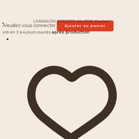
LIVRAISON OFFERTE dés 50€ d’achat !
Veuillez vous connecter
Ajouter au panier
Livré en 3 à 4 jours ouvrés
après production