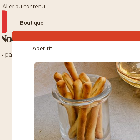
Aller au contenu
boutique
Noix de cajou bio tamari
apéritif
À partir de
6.98
€