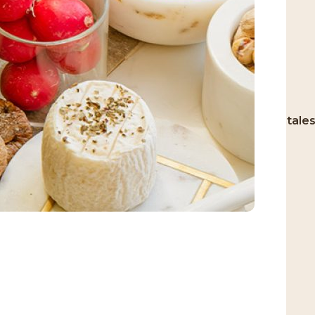
m salé du tamari pour un apéritif aux notes orientale
oix de cajou douce et croquante.
f 100% japonais.