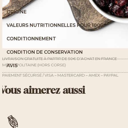
ORIGINE
VALEURS NUTRITIONNELLES POUR 100G
CONDITIONNEMENT
CONDITION DE CONSERVATION
LIVRAISON GRATUITE À PARTIR DE 50€ D’ACHAT EN FRANCE
MÉTROPOLITAINE (HORS CORSE)
AVIS
PAIEMENT SÉCURISÉ / VISA – MASTERCARD – AMEX – PAYPAL
Vous aimerez aussi