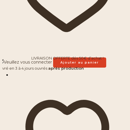
LIVRAISON OFFERTE dés 50€ d’achat !
Veuillez vous connecter
Ajouter au panier
Livré en 3 à 4 jours ouvrés
après production