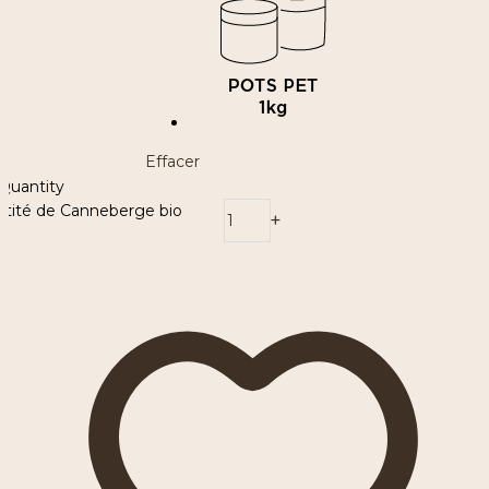
Effacer
Quantity
ntité de Canneberge bio
-
+