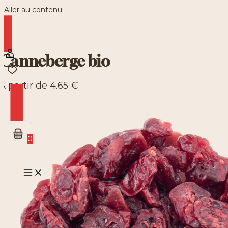
Aller au contenu
Canneberge bio
À partir de
4.65
€
0