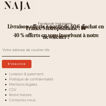
Facebook
Instagram
Livraison offerte à partir de 50€ d’achat en
France Métropolitaine ! 🚚
-10 % offerts en vous inscrivant à notre
newsletter !
Recevez des offres exclusives, des recettes inédites et bien d’autres surprises !
Livraison & paiement
Politique de confidentialité
Mentions légales
CGV
Notre histoire
Contactez-nous