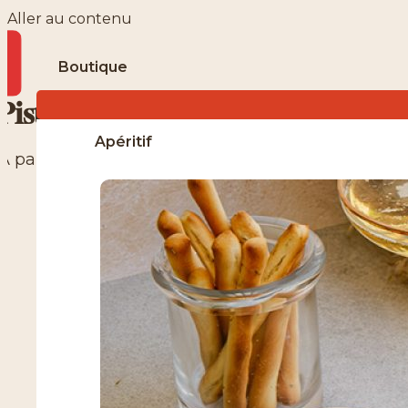
Aller au contenu
boutique
Pistache coque bio grillée salée
apéritif
À partir de
6.72
€