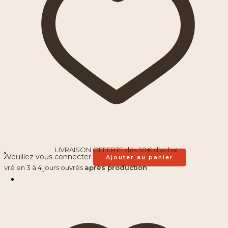
LIVRAISON OFFERTE dés 50€ d’achat !
Veuillez vous connecter
Ajouter au panier
Livré en 3 à 4 jours ouvrés
après production