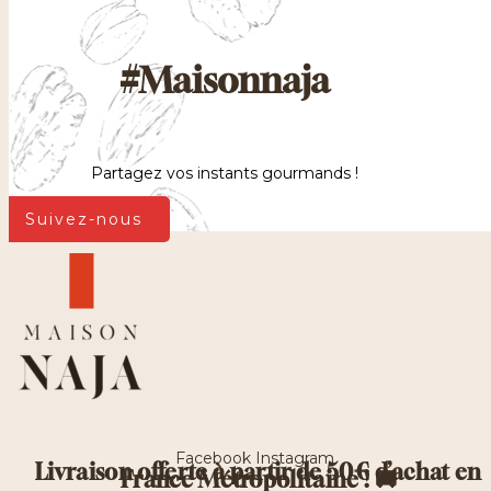
#Maisonnaja
Partagez vos instants gourmands !
Suivez-nous
Facebook
Instagram
Livraison offerte à partir de 50€ d’achat en
France Métropolitaine ! 🚚