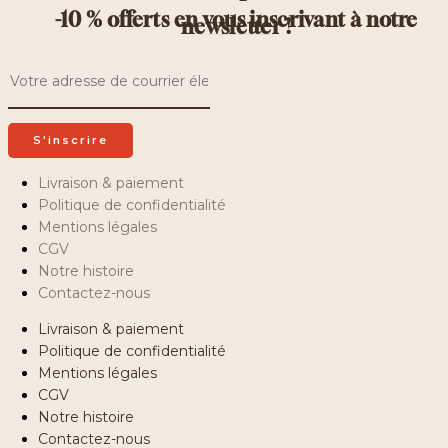
-10 % offerts en vous inscrivant à notre
newsletter !
Recevez des offres exclusives, des recettes inédites et bien d’autres surprises !
Livraison & paiement
Politique de confidentialité
Mentions légales
CGV
Notre histoire
Contactez-nous
Livraison & paiement
Politique de confidentialité
Mentions légales
CGV
Notre histoire
Contactez-nous