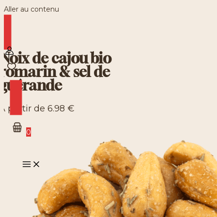
Aller au contenu
Noix de cajou bio
romarin & sel de
guérande
À partir de
6.98
€
0