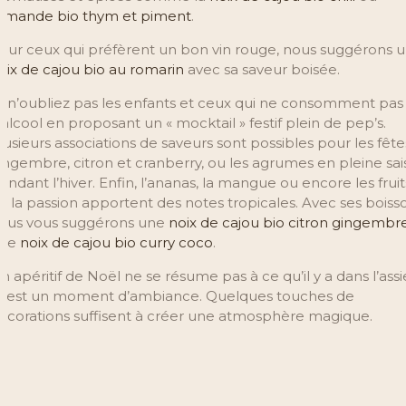
amande bio thym et piment
.
our ceux qui préfèrent un bon vin rouge, nous suggérons 
oix de cajou bio au romarin
avec sa saveur boisée.
t n’oubliez pas les enfants et ceux qui ne consomment pas
’alcool en proposant un « mocktail » festif plein de pep’s.
lusieurs associations de saveurs sont possibles pour les fêtes
ingembre, citron et cranberry, ou les agrumes en pleine sa
endant l’hiver. Enfin, l’ananas, la mangue ou encore les fruit
e la passion apportent des notes tropicales. Avec ses boiss
ous vous suggérons une
noix de cajou bio citron gingembr
ne
noix de cajou bio curry coco
.
n apéritif de Noël ne se résume pas à ce qu’il y a dans l’assi
 c’est un moment d’ambiance. Quelques touches de
écorations suffisent à créer une atmosphère magique.