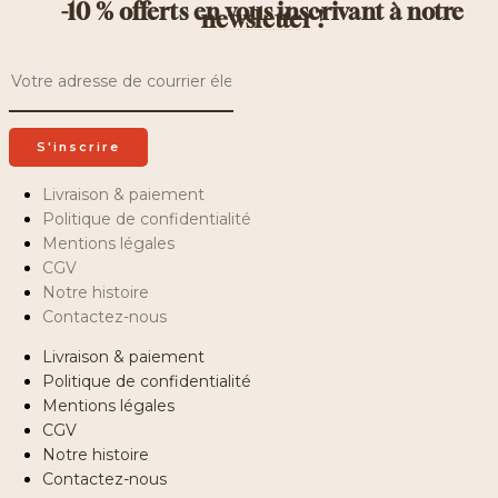
-10 % offerts en vous inscrivant à notre
newsletter !
Recevez des offres exclusives, des recettes inédites et bien d’autres surprises !
Livraison & paiement
Politique de confidentialité
Mentions légales
CGV
Notre histoire
Contactez-nous
Livraison & paiement
Politique de confidentialité
Mentions légales
CGV
Notre histoire
Contactez-nous