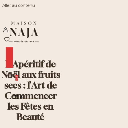
Aller au contenu
L’Apéritif de
Noël aux fruits
0
secs : l’Art de
Commencer
les Fêtes en
Beauté