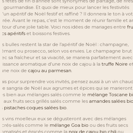
es fêtes de fin d’année sont synonymes de partage, de rires
e gourmandise. Et quoi de mieux pour lancer les festivités
u’un apéritif de Noël festif et raffiné ? Il donnera le ton à vo
oirée. Avant le repas, c’est le moment de réunir famille et a
utour d’une jolie table. Voici nos idées de mariages entre
fru
ecs apéritifs
et boissons festives.
es bulles restent la star de l’apéritif de Noël : champagne,
rémant ou prosecco, selon vos envies. Le champagne brut
vec sa fraîcheur et sa vivacité, se mariera parfaitement avec
uissance aromatique d’une noix de cajou à la
truffe Noire
e
’une noix de
cajou au parmesan
.
ais pour surprendre vos invités, pensez aussi à un vin chau
ne sangria de Noël aux agrumes et épices qui se marieront
rès bien aux mélanges salés comme le
mélange Toscane b
u aux fruits secs grillés salés comme les
amandes salées bi
es
pistaches coques salées bio
.
es vins moelleux eux se dégusteront avec des mélanges
ucrés-salés comme le
mélange Goa bio
ou des fruits secs
romatisés et épicés comme la
noix de cajou bio chili
ou