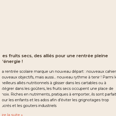
Les fruits secs, des alliés pour une rentrée pleine
d’énergie !
La rentrée scolaire marque un nouveau départ : nouveaux cahier
nouveaux objectifs, mais aussi… nouveau rythme à tenir ! Parmi l
meilleurs alliés nutritionnels à glisser dans les cartables ou à
intégrer dans les goûters, les fruits secs occupent une place de
choix. Riches en nutriments, pratiques à emporter, ils sont parfai
pour les enfants et les ados afin d’éviter les grignotages trop
sucrés et les gouters industriels
Lire la suite »